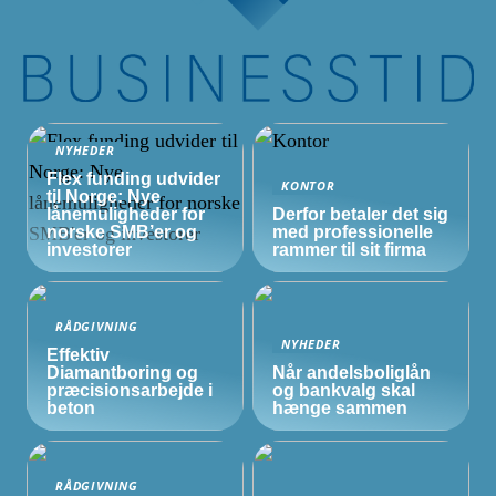
NYHEDER
Flex funding udvider
KONTOR
til Norge: Nye
lånemuligheder for
Derfor betaler det sig
norske
SMB’er
og
med professionelle
investorer
rammer til sit firma
RÅDGIVNING
NYHEDER
Effektiv
Diamantboring og
Når andelsboliglån
præcisionsarbejde i
og bankvalg skal
beton
hænge sammen
RÅDGIVNING