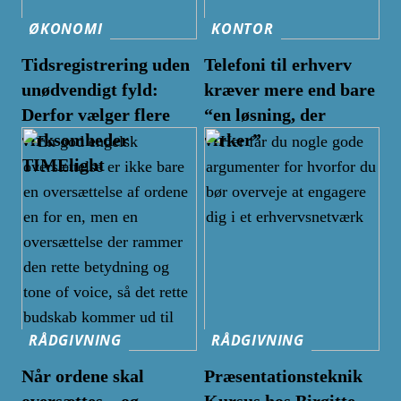
ØKONOMI
KONTOR
Tidsregistrering uden
Telefoni til erhverv
unødvendigt fyld:
kræver mere end bare
Derfor vælger flere
“en løsning, der
virksomheder
virker”
TIMElight
RÅDGIVNING
RÅDGIVNING
Når ordene skal
Præsentationsteknik
oversættes – og
Kursus hos Birgitte