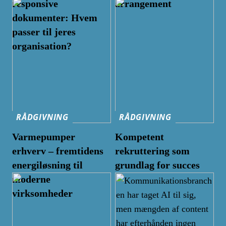
responsive
arrangement
dokumenter: Hvem
passer til jeres
organisation?
RÅDGIVNING
RÅDGIVNING
Varmepumper
Kompetent
erhverv – fremtidens
rekruttering som
energiløsning til
grundlag for succes
moderne
virksomheder