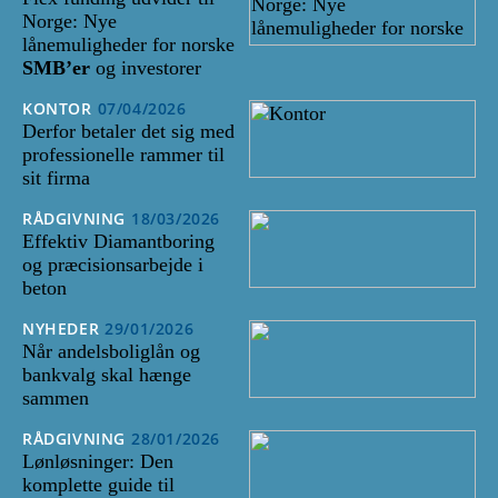
Norge: Nye
lånemuligheder for norske
SMB’er
og investorer
KONTOR
07/04/2026
Derfor betaler det sig med
professionelle rammer til
sit firma
RÅDGIVNING
18/03/2026
Effektiv Diamantboring
og præcisionsarbejde i
beton
NYHEDER
29/01/2026
Når andelsboliglån og
bankvalg skal hænge
sammen
RÅDGIVNING
28/01/2026
Lønløsninger: Den
komplette guide til