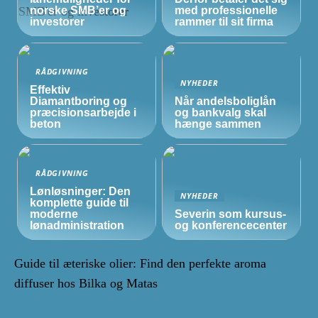
norske
SMB’er
og
med professionelle
investorer
rammer til sit firma
RÅDGIVNING
NYHEDER
Effektiv
Diamantboring og
Når andelsboliglån
præcisionsarbejde i
og bankvalg skal
beton
hænge sammen
RÅDGIVNING
Lønløsninger: Den
NYHEDER
komplette guide til
moderne
Severin som kursus-
lønadministration
og konferencecenter
Guide til æteriske olier: Find den perfekte aroma
diffuser hos Bilka og Matas