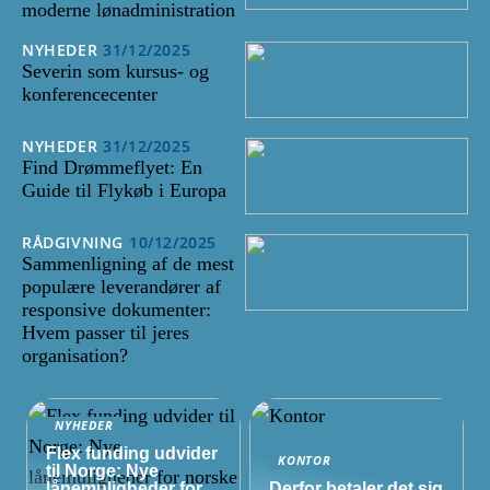
moderne lønadministration
NYHEDER
31/12/2025
Severin som kursus- og
konferencecenter
NYHEDER
31/12/2025
Find Drømmeflyet: En
Guide til Flykøb i Europa
RÅDGIVNING
10/12/2025
Sammenligning af de mest
populære leverandører af
responsive dokumenter:
Hvem passer til jeres
organisation?
NYHEDER
Flex funding udvider
KONTOR
til Norge: Nye
lånemuligheder for
Derfor betaler det sig