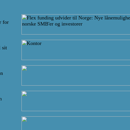
 for
 sit
on
n