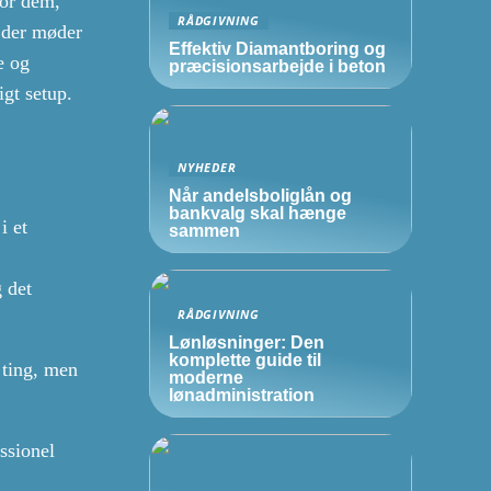
for dem,
RÅDGIVNING
 der møder
Effektiv Diamantboring og
e og
præcisionsarbejde i beton
igt setup.
NYHEDER
Når andelsboliglån og
bankvalg skal hænge
i et
sammen
g det
RÅDGIVNING
Lønløsninger: Den
komplette guide til
 ting, men
moderne
lønadministration
ssionel