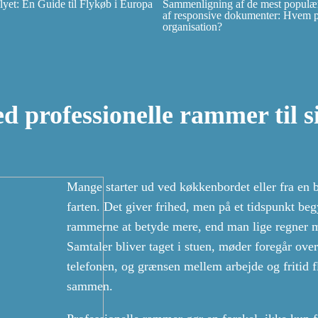
et: En Guide til Flykøb i Europa
Sammenligning af de mest populær
af responsive dokumenter: Hvem pas
organisation?
d professionelle rammer til s
Mange starter ud ved køkkenbordet eller fra en 
farten. Det giver frihed, men på et tidspunkt be
rammerne at betyde mere, end man lige regner 
Samtaler bliver taget i stuen, møder foregår over
telefonen, og grænsen mellem arbejde og fritid f
sammen.