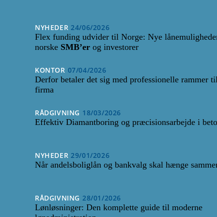
NYHEDER
24/06/2026
Flex funding udvider til Norge: Nye lånemuligheder
norske
SMB’er
og investorer
KONTOR
07/04/2026
Derfor betaler det sig med professionelle rammer til
firma
RÅDGIVNING
18/03/2026
Effektiv Diamantboring og præcisionsarbejde i bet
NYHEDER
29/01/2026
Når andelsboliglån og bankvalg skal hænge samme
RÅDGIVNING
28/01/2026
Lønløsninger: Den komplette guide til moderne