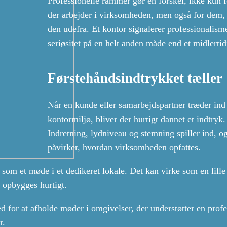
Professionelle rammer gør en forskel, ikke kun 
der arbejder i virksomheden, men også for dem,
den udefra. Et kontor signalerer professionalism
seriøsitet på en helt anden måde end et midlertid
Førstehåndsindtrykket tæller
Når en kunde eller samarbejdspartner træder ind 
kontormiljø, bliver der hurtigt dannet et indtryk.
Indretning, lydniveau og stemning spiller ind, o
påvirker, hvordan virksomheden opfattes.
som et møde i et dedikeret lokale. Det kan virke som en lille
l opbygges hurtigt.
 for at afholde møder i omgivelser, der understøtter en profe
r.