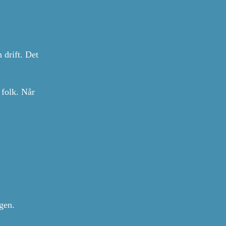
 drift. Det
 folk. Når
ngen.