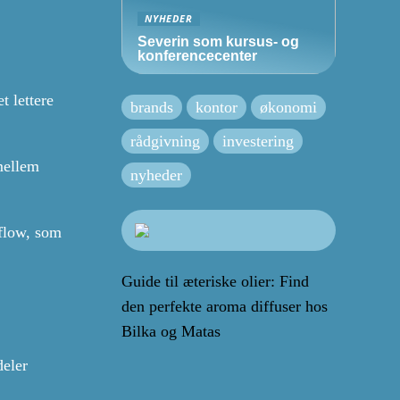
NYHEDER
Severin som kursus- og
konferencecenter
t lettere
brands
kontor
økonomi
rådgivning
investering
mellem
nyheder
 flow, som
Guide til æteriske olier: Find
den perfekte aroma diffuser hos
Bilka og Matas
deler