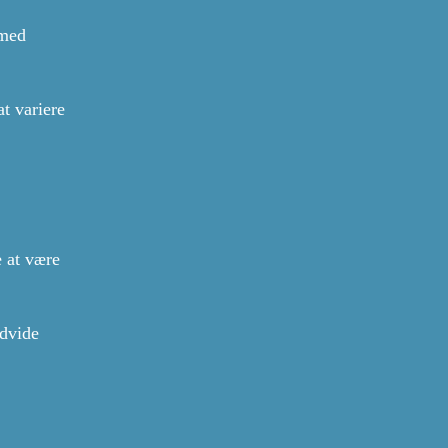
 med
t variere
e at være
udvide