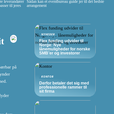
e leverandører
Sådan kan et eventbureau guide jer til det bedste
ser til jeres
arrangement
NYHEDER
it
Flex funding udvider til
Norge: Nye
lånemuligheder for norske
SMB’er
og investorer
bærbar på
gynder
KONTOR
med.
Derfor betaler det sig med
professionelle rammer til
sit firma
lyder