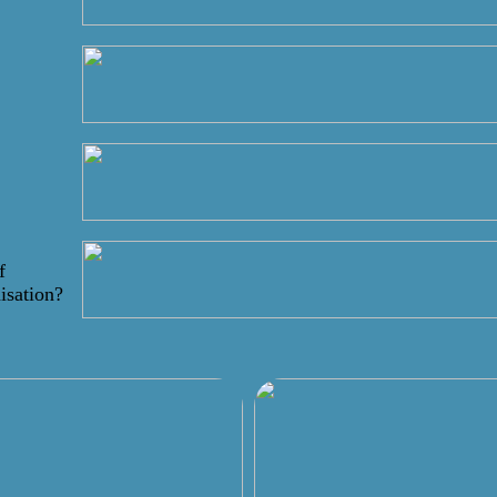
f
isation?