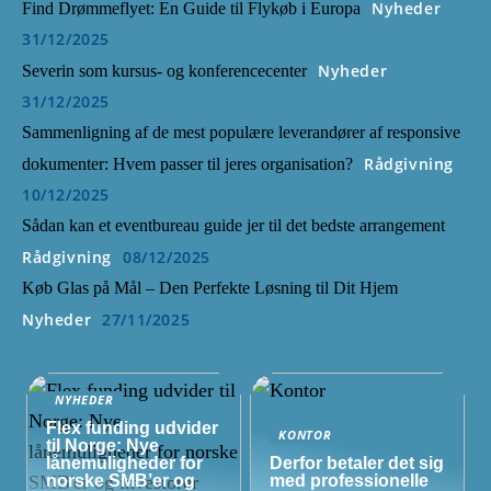
Nyheder
Find Drømmeflyet: En Guide til Flykøb i Europa
31/12/2025
Nyheder
Severin som kursus- og konferencecenter
31/12/2025
Sammenligning af de mest populære leverandører af responsive
Rådgivning
dokumenter: Hvem passer til jeres organisation?
10/12/2025
Sådan kan et eventbureau guide jer til det bedste arrangement
Rådgivning
08/12/2025
Køb Glas på Mål – Den Perfekte Løsning til Dit Hjem
Nyheder
27/11/2025
NYHEDER
Flex funding udvider
KONTOR
til Norge: Nye
lånemuligheder for
Derfor betaler det sig
norske
SMB’er
og
med professionelle