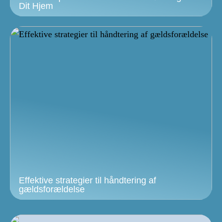
Dit Hjem
Effektive strategier til håndtering af
gældsforældelse