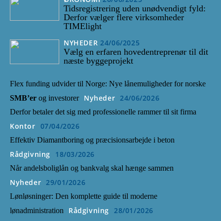
Tidsregistrering uden unødvendigt fyld:
Derfor vælger flere virksomheder
TIMElight
NYHEDER
24/06/2025
Vælg en erfaren hovedentreprenør til dit
næste byggeprojekt
Flex funding udvider til Norge: Nye lånemuligheder for norske
Nyheder
24/06/2026
SMB’er
og investorer
Derfor betaler det sig med professionelle rammer til sit firma
Kontor
07/04/2026
Effektiv Diamantboring og præcisionsarbejde i beton
Rådgivning
18/03/2026
Når andelsboliglån og bankvalg skal hænge sammen
Nyheder
29/01/2026
Lønløsninger: Den komplette guide til moderne
Rådgivning
28/01/2026
lønadministration