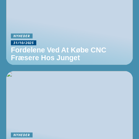
NYHEDER
31/10/2025
Fordelene Ved At Købe CNC
Fræsere Hos Junget
NYHEDER