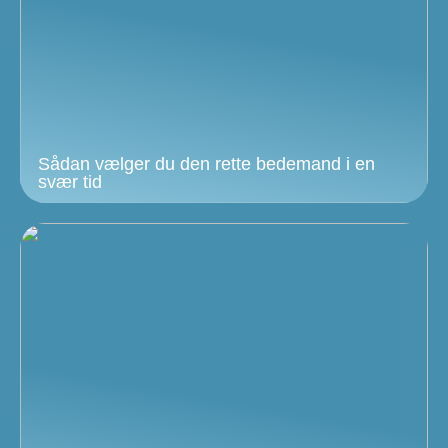
Sådan vælger du den rette bedemand i en
svær tid