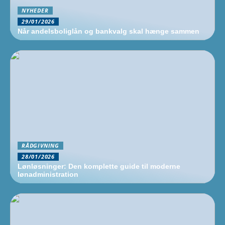
NYHEDER
29/01/2026
Når andelsboliglån og bankvalg skal hænge sammen
RÅDGIVNING
28/01/2026
Lønløsninger: Den komplette guide til moderne
lønadministration