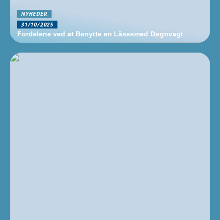
NYHEDER
31/10/2025
Fordelene ved at Benytte en Låsesmed Døgnvagt