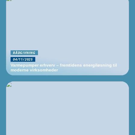
RÅDGIVNING
04/11/2025
Varmepumper erhverv – fremtidens energiløsning til
moderne virksomheder