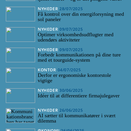
NYHEDER
28/07/2025
Få kontrol over din energiforsyning med
sol paneler
NYHEDER
09/07/2025
Optimer virksomhedsudflugter med
udendørs aktiviteter
NYHEDER
09/07/2025
Forbedr kommunikationen på dine ture
med et tourguide-system
KONTOR
04/07/2025
Derfor er ergonomiske kontorstole
vigtige
NYHEDER
30/06/2025
Idéer til at differentiere firmajulegaver
NYHEDER
26/06/2025
AI sætter til kommunikatører i svært
dilemma
ØKONOMI
26/06/2025