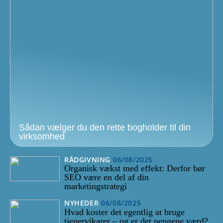
Sådan vælger du den rette bogholder til din
virksomhed
RÅDGIVNING
06/08/2025
Organisk vækst med effekt: Derfor bør
SEO være en del af din
marketingstrategi
NYHEDER
06/08/2025
Hvad koster det egentlig at bruge
tjenervikarer – og er det pengene værd?