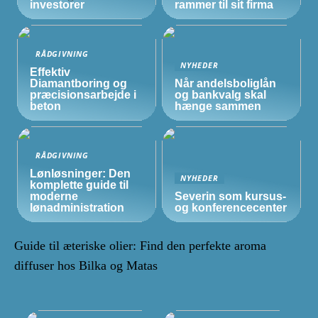
investorer
rammer til sit firma
RÅDGIVNING
NYHEDER
Effektiv
Diamantboring og
Når andelsboliglån
præcisionsarbejde i
og bankvalg skal
beton
hænge sammen
RÅDGIVNING
Lønløsninger: Den
NYHEDER
komplette guide til
moderne
Severin som kursus-
lønadministration
og konferencecenter
Guide til æteriske olier: Find den perfekte aroma
diffuser hos Bilka og Matas