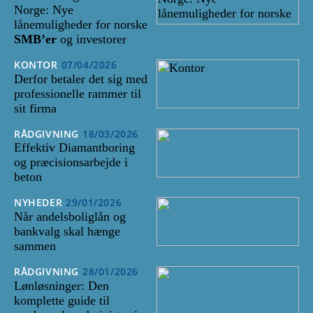
Norge: Nye
lånemuligheder for norske
SMB’er
og investorer
KONTOR
07/04/2026
Derfor betaler det sig med
professionelle rammer til
sit firma
RÅDGIVNING
18/03/2026
Effektiv Diamantboring
og præcisionsarbejde i
beton
NYHEDER
29/01/2026
Når andelsboliglån og
bankvalg skal hænge
sammen
RÅDGIVNING
28/01/2026
Lønløsninger: Den
komplette guide til