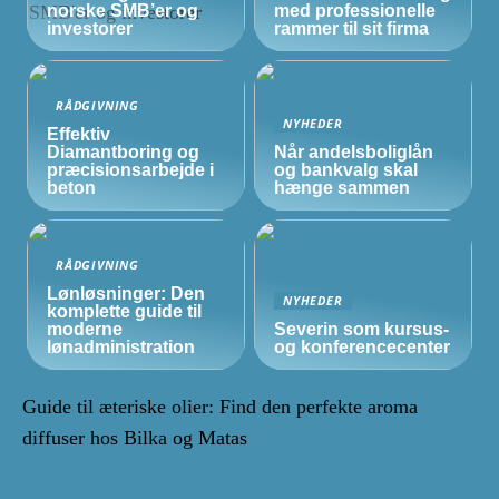
norske
SMB’er
og
med professionelle
investorer
rammer til sit firma
RÅDGIVNING
NYHEDER
Effektiv
Diamantboring og
Når andelsboliglån
præcisionsarbejde i
og bankvalg skal
beton
hænge sammen
RÅDGIVNING
Lønløsninger: Den
NYHEDER
komplette guide til
moderne
Severin som kursus-
lønadministration
og konferencecenter
Guide til æteriske olier: Find den perfekte aroma
diffuser hos Bilka og Matas