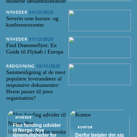
moderne lønadministration
NYHEDER
31/12/2025
Severin som kursus- og
konferencecenter
NYHEDER
31/12/2025
Find Drømmeflyet: En
Guide til Flykøb i Europa
RÅDGIVNING
10/12/2025
Sammenligning af de mest
populære leverandører af
responsive dokumenter:
Hvem passer til jeres
organisation?
NYHEDER
Flex funding udvider
KONTOR
til Norge: Nye
lånemuligheder for
Derfor betaler det sig