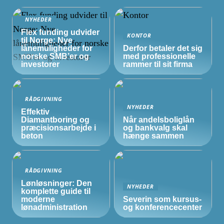
NYHEDER
Flex funding udvider
KONTOR
til Norge: Nye
lånemuligheder for
Derfor betaler det sig
norske
SMB’er
og
med professionelle
investorer
rammer til sit firma
RÅDGIVNING
NYHEDER
Effektiv
Diamantboring og
Når andelsboliglån
præcisionsarbejde i
og bankvalg skal
beton
hænge sammen
RÅDGIVNING
Lønløsninger: Den
NYHEDER
komplette guide til
moderne
Severin som kursus-
lønadministration
og konferencecenter