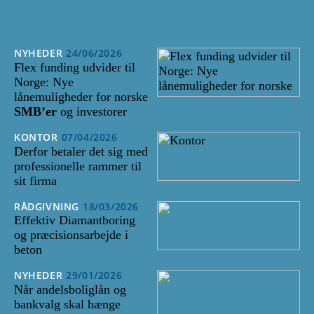
NYHEDER
24/06/2026
Flex funding udvider til
Norge: Nye
lånemuligheder for norske
SMB’er
og investorer
KONTOR
07/04/2026
Derfor betaler det sig med
professionelle rammer til
sit firma
RÅDGIVNING
18/03/2026
Effektiv Diamantboring
og præcisionsarbejde i
beton
NYHEDER
29/01/2026
Når andelsboliglån og
bankvalg skal hænge