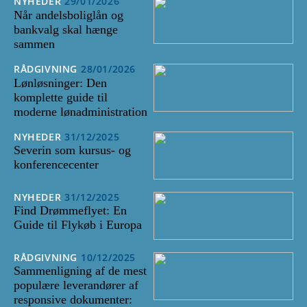
NYHEDER
29/01/2026
Når andelsboliglån og
bankvalg skal hænge
sammen
RÅDGIVNING
28/01/2026
Lønløsninger: Den
komplette guide til
moderne lønadministration
NYHEDER
31/12/2025
Severin som kursus- og
konferencecenter
NYHEDER
31/12/2025
Find Drømmeflyet: En
Guide til Flykøb i Europa
RÅDGIVNING
10/12/2025
Sammenligning af de mest
populære leverandører af
responsive dokumenter: