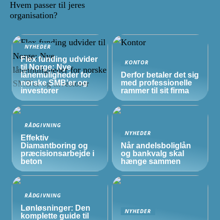
Hvem passer til jeres
organisation?
NYHEDER
Flex funding udvider
KONTOR
til Norge: Nye
lånemuligheder for
Derfor betaler det sig
norske
SMB’er
og
med professionelle
investorer
rammer til sit firma
RÅDGIVNING
NYHEDER
Effektiv
Diamantboring og
Når andelsboliglån
præcisionsarbejde i
og bankvalg skal
beton
hænge sammen
RÅDGIVNING
Lønløsninger: Den
NYHEDER
komplette guide til