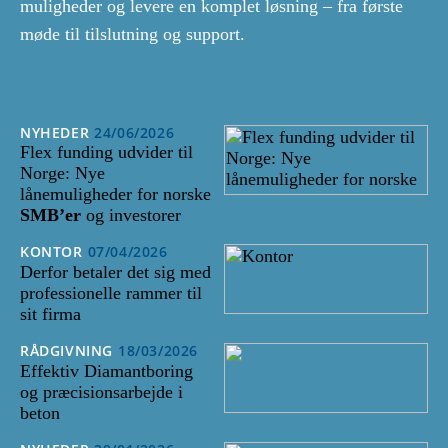
muligheder og levere en komplet løsning – fra første
møde til tilslutning og support.
NYHEDER
24/06/2026
Flex funding udvider til
Norge: Nye
lånemuligheder for norske
SMB’er
og investorer
KONTOR
07/04/2026
Derfor betaler det sig med
professionelle rammer til
sit firma
RÅDGIVNING
18/03/2026
Effektiv Diamantboring
og præcisionsarbejde i
beton