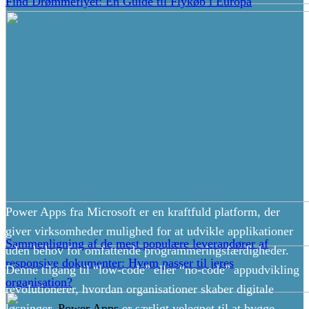
Find Drømmeflyet: En Guide til Flykøb i Europa
Power Apps fra Microsoft er en kraftfuld platform, der
giver virksomheder mulighed for at udvikle applikationer
Sammenligning af de mest populære leverandører af
uden behov for omfattende programmeringsfærdigheder.
responsive dokumenter: Hvem passer til jeres
Denne tilgang til “low-code” eller “no-code” appudvikling
organisation?
revolutionerer, hvordan organisationer skaber digitale
løsninger.
Power Apps
er særligt velegnet til at bygge