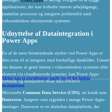
applikationer, der kan forbedre interne arbejdsgange,
strømline processer og integrere problemfrit med
virksomhedens eksisterende systemer.
Udnyttelse af Dataintegration i
Power Apps
En af de mest fremtrædende styrker ved Power Apps er
dets evne til at integrere med forskellige datakilder. Uanset
om dataene er gemt internt i virksomhedens systemer eller
eksternt via cloudbaserede tjenester, kan Power Apps
Sådan kan et eventbureau guide jer til det bedste
forbinde og manipulere disse data effektivt.
arrangement
Microsofts
Common Data Service (CDS)
, nu kendt som
Dataverse
, fungerer som rygraden i mange Power Apps-
løsninger. Dataverse er en skalerbar dataplatform, der