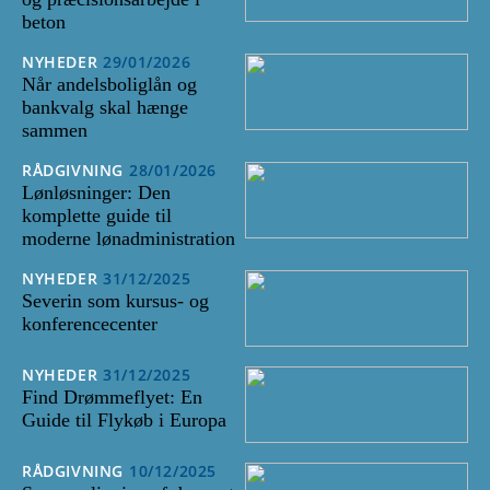
beton
NYHEDER
29/01/2026
Når andelsboliglån og
bankvalg skal hænge
sammen
RÅDGIVNING
28/01/2026
Lønløsninger: Den
komplette guide til
moderne lønadministration
NYHEDER
31/12/2025
Severin som kursus- og
konferencecenter
NYHEDER
31/12/2025
Find Drømmeflyet: En
Guide til Flykøb i Europa
RÅDGIVNING
10/12/2025