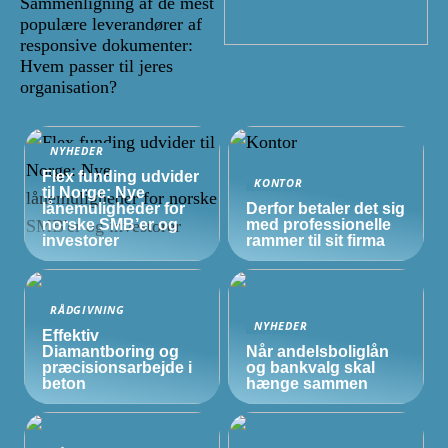
Sammenligning af de mest
populære leverandører af
responsive dokumenter:
Hvem passer til jeres
organisation?
NYHEDER
Flex funding udvider
KONTOR
til Norge: Nye
lånemuligheder for
Derfor betaler det sig
norske
SMB’er
og
med professionelle
investorer
rammer til sit firma
RÅDGIVNING
NYHEDER
Effektiv
Diamantboring og
Når andelsboliglån
præcisionsarbejde i
og bankvalg skal
beton
hænge sammen