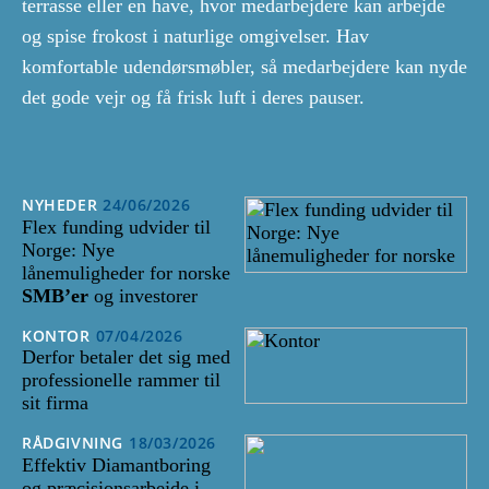
terrasse eller en have, hvor medarbejdere kan arbejde
og spise frokost i naturlige omgivelser. Hav
komfortable udendørsmøbler, så medarbejdere kan nyde
det gode vejr og få frisk luft i deres pauser.
NYHEDER
24/06/2026
Flex funding udvider til
Norge: Nye
lånemuligheder for norske
SMB’er
og investorer
KONTOR
07/04/2026
Derfor betaler det sig med
professionelle rammer til
sit firma
RÅDGIVNING
18/03/2026
Effektiv Diamantboring
og præcisionsarbejde i