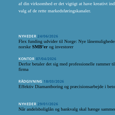
af din virksomhed er det vigtigt at have kreativt i
valg af de rette markedsføringskanaler.
NYHEDER
24/06/2026
Flex funding udvider til Norge: Nye lånemuligheder
norske
SMB’er
og investorer
KONTOR
07/04/2026
Derfor betaler det sig med professionelle rammer til
firma
RÅDGIVNING
18/03/2026
Effektiv Diamantboring og præcisionsarbejde i bet
NYHEDER
29/01/2026
Når andelsboliglån og bankvalg skal hænge samme