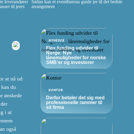
e leverandører
Sådan kan et eventbureau guide jer til det bedste
ser til jeres
arrangement
NYHEDER
Flex funding udvider til
Norge: Nye
lånemuligheder for norske
SMB’er
og investorer
r at nå ud
 kan du
KONTOR
 de ønskede
Derfor betaler det sig med
professionelle rammer til
 der
sit firma
g i at
gennem
kan også