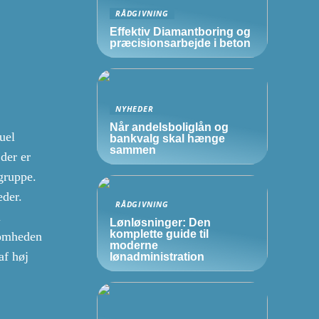
RÅDGIVNING
Effektiv Diamantboring og
præcisionsarbejde i beton
NYHEDER
Når andelsboliglån og
uel
bankvalg skal hænge
sammen
der er
gruppe.
eder.
RÅDGIVNING
i
Lønløsninger: Den
komplette guide til
somheden
moderne
af høj
lønadministration