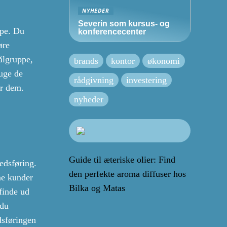
NYHEDER
Severin som kursus- og
ppe. Du
konferencecenter
øre
ålgruppe,
brands
kontor
økonomi
uge de
rådgivning
investering
or dem.
nyheder
Guide til æteriske olier: Find
edsføring.
den perfekte aroma diffuser hos
ne kunder
Bilka og Matas
finde ud
 du
dsføringen