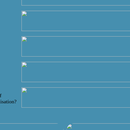
f
isation?