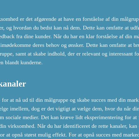
somhed er det afgørende at have en forståelse af din målgru
er, og hvordan du bedst kan nå dem. Dette kan omfatte at udf
edback fra dine kunder. Når du har en klar forståelse af din m
at imødekomme deres behov og ønsker. Dette kan omfatte at br
gruppe, samt at skabe indhold, der er relevant og interessant f
en blandt kunderne.
kanaler
e for at nå ud til din målgruppe og skabe succes med din mark
ælge imellem, dog er det vigtigt at vælge dem, hvor du når di
m sociale medier. Det kan kræve lidt eksperimentering for at 
 din virksomhed. Når du har identificeret de rette kanaler, kan
for at opnå størst mulig effekt. For at opnå succes med marke