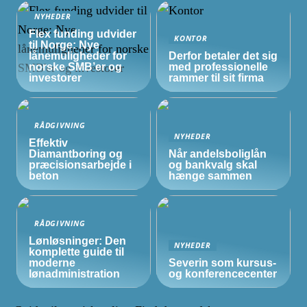
NYHEDER
Flex funding udvider
KONTOR
til Norge: Nye
lånemuligheder for
Derfor betaler det sig
norske
SMB’er
og
med professionelle
investorer
rammer til sit firma
RÅDGIVNING
NYHEDER
Effektiv
Diamantboring og
Når andelsboliglån
præcisionsarbejde i
og bankvalg skal
beton
hænge sammen
RÅDGIVNING
Lønløsninger: Den
NYHEDER
komplette guide til
moderne
Severin som kursus-
lønadministration
og konferencecenter