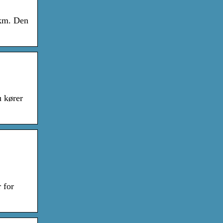
 km. Den
u kører
 for