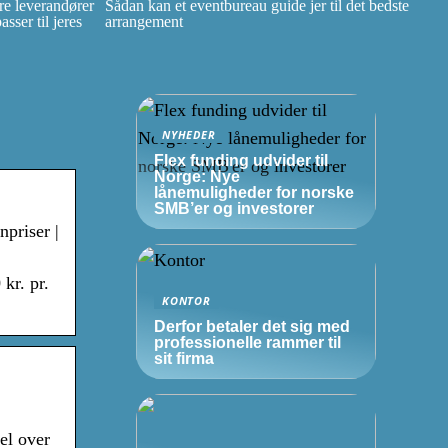
e leverandører
Sådan kan et eventbureau guide jer til det bedste
ser til jeres
arrangement
NYHEDER
Flex funding udvider til
Norge: Nye
lånemuligheder for norske
SMB’er
og investorer
npriser |
kr. pr.
KONTOR
Derfor betaler det sig med
professionelle rammer til
sit firma
el over