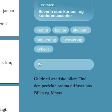
NYHEDER
. januar
Severin som kursus- og
konferencecenter
re i
brands
kontor
økonomi
rådgivning
investering
nyheder
pr. km,
Guide til æteriske olier: Find
den perfekte aroma diffuser hos
Bilka og Matas
ligt.