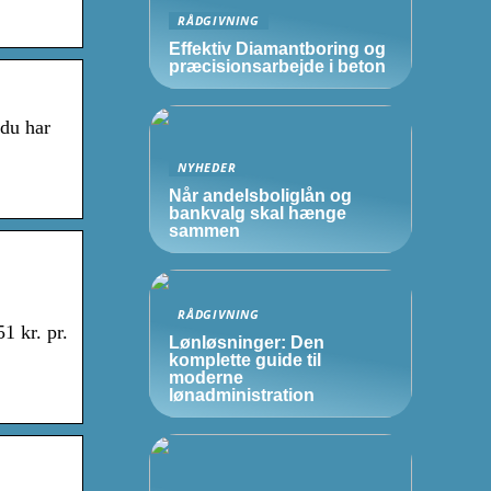
RÅDGIVNING
Effektiv Diamantboring og
præcisionsarbejde i beton
 du har
NYHEDER
Når andelsboliglån og
bankvalg skal hænge
sammen
RÅDGIVNING
1 kr. pr.
Lønløsninger: Den
komplette guide til
moderne
lønadministration