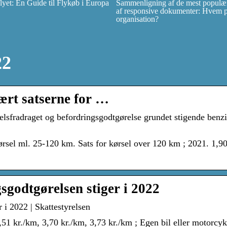
et: En Guide til Flykøb i Europa
Sammenligning af de mest populær
af responsive dokumenter: Hvem pas
organisation?
22
ært satserne for …
elsfradraget og befordringsgodtgørelse grundet stigende benzi
ørsel ml. 25-120 km. Sats for kørsel over 120 km ; 2021. 1,90 
sgodtgørelsen stiger i 2022
 i 2022 | Skattestyrelsen
,51 kr./km, 3,70 kr./km, 3,73 kr./km ; Egen bil eller motorcyk