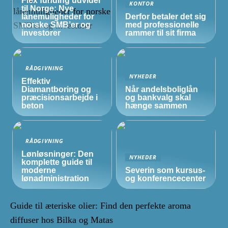
Flex funding udvider
KONTOR
til Norge: Nye
lånemuligheder for
Derfor betaler det sig
norske
SMB’er
og
med professionelle
investorer
rammer til sit firma
RÅDGIVNING
NYHEDER
Effektiv
Diamantboring og
Når andelsboliglån
præcisionsarbejde i
og bankvalg skal
beton
hænge sammen
RÅDGIVNING
Lønløsninger: Den
NYHEDER
komplette guide til
moderne
Severin som kursus-
lønadministration
og konferencecenter
Guide til æteriske olier: Find den perfekte aroma
diffuser hos Bilka og Matas