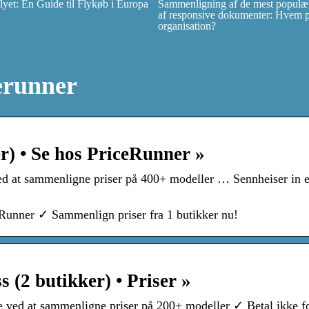
et: En Guide til Flykøb i Europa
Sammenligning af de mest populær
af responsive dokumenter: Hvem pas
organisation?
erunner
r) • Se hos PriceRunner »
d at sammenligne priser på 400+ modeller … Sennheiser in e
eRunner ✓ Sammenlign priser fra 1 butikker nu!
 (2 butikker) • Priser »
 ved at sammenligne priser på 200+ modeller ✓ Betal ikke f