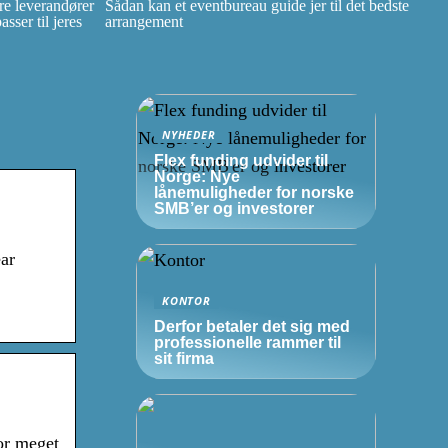
e leverandører
Sådan kan et eventbureau guide jer til det bedste
ser til jeres
arrangement
NYHEDER
Flex funding udvider til
Norge: Nye
lånemuligheder for norske
SMB’er
og investorer
ar
KONTOR
Derfor betaler det sig med
professionelle rammer til
sit firma
or meget