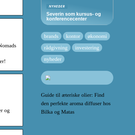
NYHEDER
Severin som kursus- og
konferencecenter
brands
kontor
økonomi
. Nomads
rådgivning
investering
nyheder
er!
Guide til æteriske olier: Find
den perfekte aroma diffuser hos
er og
Bilka og Matas