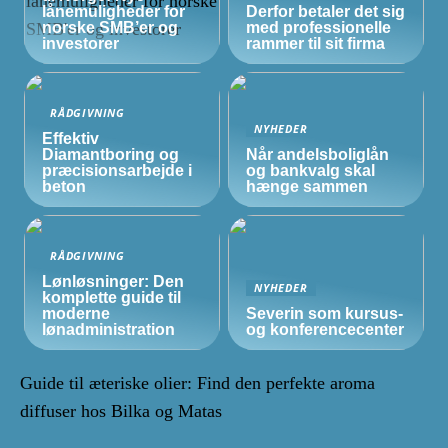
lånemuligheder for
Derfor betaler det sig
norske
SMB’er
og
med professionelle
investorer
rammer til sit firma
RÅDGIVNING
NYHEDER
Effektiv
Diamantboring og
Når andelsboliglån
præcisionsarbejde i
og bankvalg skal
beton
hænge sammen
RÅDGIVNING
Lønløsninger: Den
NYHEDER
komplette guide til
moderne
Severin som kursus-
lønadministration
og konferencecenter
Guide til æteriske olier: Find den perfekte aroma
diffuser hos Bilka og Matas