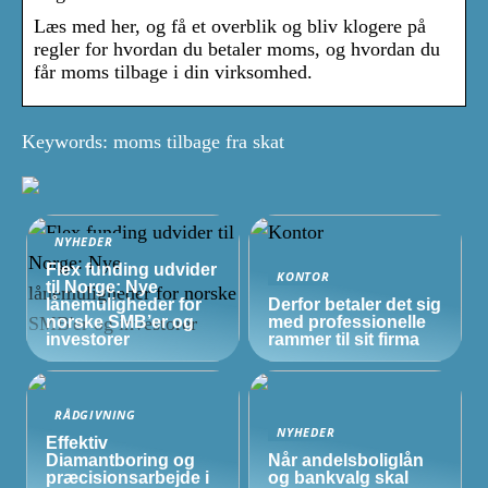
Læs med her, og få et overblik og bliv klogere på
regler for hvordan du betaler moms, og hvordan du
får moms tilbage i din virksomhed.
Keywords: moms tilbage fra skat
NYHEDER
Flex funding udvider
KONTOR
til Norge: Nye
lånemuligheder for
Derfor betaler det sig
norske
SMB’er
og
med professionelle
investorer
rammer til sit firma
RÅDGIVNING
NYHEDER
Effektiv
Diamantboring og
Når andelsboliglån
præcisionsarbejde i
og bankvalg skal