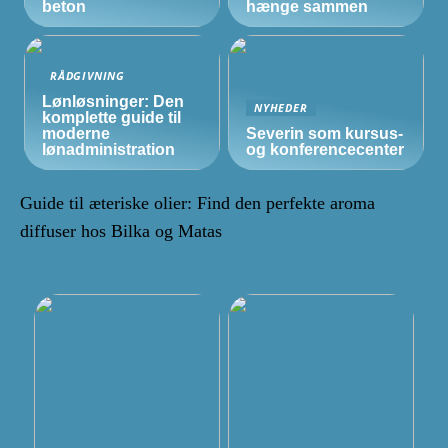
beton
hænge sammen
RÅDGIVNING
Lønløsninger: Den
NYHEDER
komplette guide til
moderne
Severin som kursus-
lønadministration
og konferencecenter
Guide til æteriske olier: Find den perfekte aroma
diffuser hos Bilka og Matas