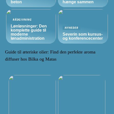
beton
hænge sammen
RÅDGIVNING
Lønløsninger: Den
NYHEDER
komplette guide til
moderne
Severin som kursus-
lønadministration
og konferencecenter
Guide til æteriske olier: Find den perfekte aroma
diffuser hos Bilka og Matas