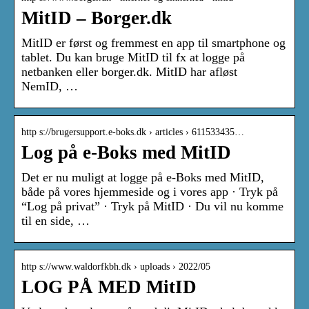
MitID – Borger.dk
MitID er først og fremmest en app til smartphone og
tablet. Du kan bruge MitID til fx at logge på
netbanken eller borger.dk. MitID har afløst
NemID, …
http s://brugersupport.e-boks.dk › articles › 611533435…
Log på e-Boks med MitID
Det er nu muligt at logge på e-Boks med MitID,
både på vores hjemmeside og i vores app · Tryk på
“Log på privat” · Tryk på MitID · Du vil nu komme
til en side, …
http s://www.waldorfkbh.dk › uploads › 2022/05
LOG PÅ MED MitID