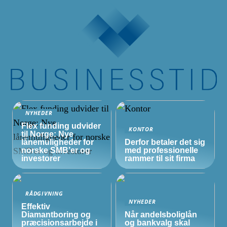
NYHEDER
Flex funding udvider
KONTOR
til Norge: Nye
lånemuligheder for
Derfor betaler det sig
norske
SMB’er
og
med professionelle
investorer
rammer til sit firma
RÅDGIVNING
NYHEDER
Effektiv
Diamantboring og
Når andelsboliglån
præcisionsarbejde i
og bankvalg skal