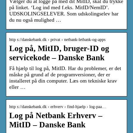
Vælger du at logge på med dit MitID, skal du trykke
på linket. ‘Log ind med f.eks. MitID/NemID’.
UDSKOLINGSELEVER. Som udskolingselev har
du nu også mulighed …
http s://danskebank.dk › privat › netbank-letbank-og-apps
Log på, MitID, bruger-ID og
servicekode – Danske Bank
Få hjælp til log på, MitID. Har du problemer, er det
måske på grund af de programversioner, der er
installeret på din computer. Læs om tekniske krav
eller …
http s://danskebank.dk › erhverv › find-hjaelp › log-paa…
Log på Netbank Erhverv –
MitID – Danske Bank