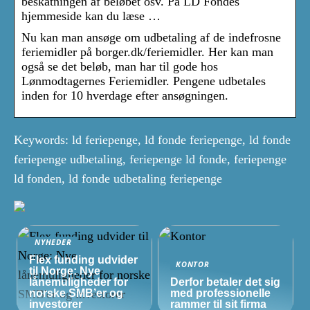
beskatningen af beløbet osv. På LD Fondes
hjemmeside kan du læse …
Nu kan man ansøge om udbetaling af de indefrosne
feriemidler på borger.dk/feriemidler. Her kan man
også se det beløb, man har til gode hos
Lønmodtagernes Feriemidler. Pengene udbetales
inden for 10 hverdage efter ansøgningen.
Keywords: ld feriepenge, ld fonde feriepenge, ld fonde
feriepenge udbetaling, feriepenge ld fonde, feriepenge
ld fonden, ld fonde udbetaling feriepenge
NYHEDER
Flex funding udvider
KONTOR
til Norge: Nye
lånemuligheder for
Derfor betaler det sig
norske
SMB’er
og
med professionelle
investorer
rammer til sit firma