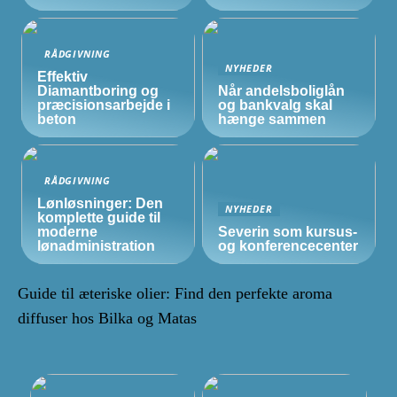
RÅDGIVNING
NYHEDER
Effektiv
Diamantboring og
Når andelsboliglån
præcisionsarbejde i
og bankvalg skal
beton
hænge sammen
RÅDGIVNING
Lønløsninger: Den
NYHEDER
komplette guide til
moderne
Severin som kursus-
lønadministration
og konferencecenter
Guide til æteriske olier: Find den perfekte aroma
diffuser hos Bilka og Matas