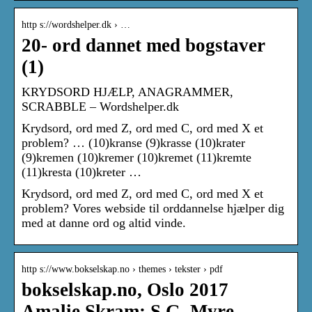
http s://wordshelper.dk › …
20- ord dannet med bogstaver
(1)
KRYDSORD HJÆLP, ANAGRAMMER,
SCRABBLE – Wordshelper.dk
Krydsord, ord med Z, ord med C, ord med X et
problem? … (10)kranse (9)krasse (10)krater
(9)kremen (10)kremer (10)kremet (11)kremte
(11)kresta (10)kreter …
Krydsord, ord med Z, ord med C, ord med X et
problem? Vores webside til orddannelse hjælper dig
med at danne ord og altid vinde.
http s://www.bokselskap.no › themes › tekster › pdf
bokselskap.no, Oslo 2017
Amalie Skram: S.G. Myre