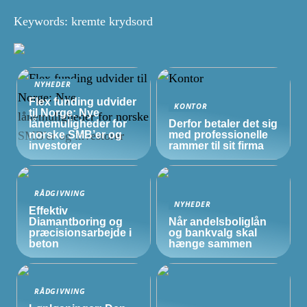
Keywords: kremte krydsord
NYHEDER
Flex funding udvider
KONTOR
til Norge: Nye
lånemuligheder for
Derfor betaler det sig
norske
SMB’er
og
med professionelle
investorer
rammer til sit firma
RÅDGIVNING
NYHEDER
Effektiv
Diamantboring og
Når andelsboliglån
præcisionsarbejde i
og bankvalg skal
beton
hænge sammen
RÅDGIVNING