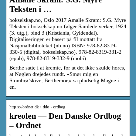
Teksten i …
bokselskap.no, Oslo 2017 Amalie Skram: S.G. Myre
Teksten i bokselskap.no følger Samlede verker, 1924
(3. utg.), bind 3 (Kristiania, Gyldendal).
Digitaliseringen er basert på fil mottatt fra
Nasjonalbiblioteket (nb.no) ISBN: 978-82-8319-
330-5 (digital, bokselskap.no), 978-82-8319-331-2
(epub), 978-82-8319-332-9 (mobi)
Berthe satte i at kremte, for at det ikke skulde høres,
at Nøglen drejedes rundt. «Smør mig en
Stombrø’skive, Berthemor,» sa pludselig Magne i
en.
http s://ordnet.dk › ddo › ordbog
kreolen — Den Danske Ordbog
– Ordnet