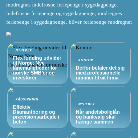
modregnes indefrosne feriepenge i sygedagpenge,
indefrosne feriepenge og sygedagpenge, modregnes
feriepenge i sygedagpenge, bliver feriepenge modregnet
NYHEDER
Flex funding udvider
KONTOR
til Norge: Nye
lånemuligheder for
Derfor betaler det sig
norske
SMB’er
og
med professionelle
investorer
rammer til sit firma
RÅDGIVNING
NYHEDER
Effektiv
Diamantboring og
Når andelsboliglån
præcisionsarbejde i
og bankvalg skal
beton
hænge sammen