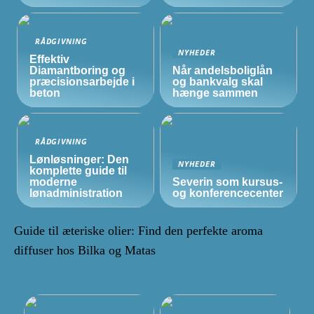
RÅDGIVNING
NYHEDER
Effektiv
Diamantboring og
Når andelsboliglån
præcisionsarbejde i
og bankvalg skal
beton
hænge sammen
RÅDGIVNING
Lønløsninger: Den
NYHEDER
komplette guide til
moderne
Severin som kursus-
lønadministration
og konferencecenter
Guide til æteriske olier: Find den perfekte aroma
diffuser hos Bilka og Matas