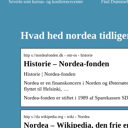
Severin som kursus- og konferencecenter
Find Drømmefly
Hvad hed nordea tidlige
http s://nordeafonden.dk › om-os › historie
Historie – Nordea-fonden
Historie | Nordea-fonden
Nordea er en finanskoncern i Norden og Østersøre
flyttet til Helsinki, …
Nordea-fonden er stiftet i 1989 af Sparekassen SD
http s://da.wikipedia.org › wiki › Nordea
Nordea – Wikipedia, den frie 