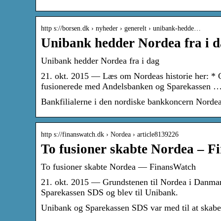
http s://borsen.dk › nyheder › generelt › unibank-hedde…
Unibank hedder Nordea fra i d
Unibank hedder Nordea fra i dag
21. okt. 2015 — Læs om Nordeas historie her: * G
fusionerede med Andelsbanken og Sparekassen 
Bankfilialerne i den nordiske bankkoncern Nordea
http s://finanswatch.dk › Nordea › article8139226
To fusioner skabte Nordea – 
To fusioner skabte Nordea — FinansWatch
21. okt. 2015 — Grundstenen til Nordea i Danmar
Sparekassen SDS og blev til Unibank.
Unibank og Sparekassen SDS var med til at skab