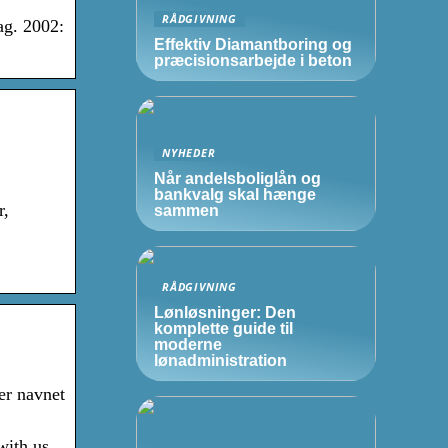
RÅDGIVNING
ag. 2002:
Effektiv Diamantboring og
præcisionsarbejde i beton
NYHEDER
Når andelsboliglån og
bankvalg skal hænge
r,
sammen
RÅDGIVNING
Lønløsninger: Den
komplette guide til
moderne
lønadministration
er navnet
with us