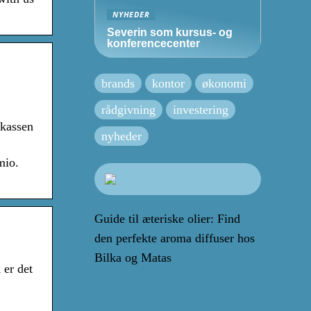
NYHEDER
Severin som kursus- og
konferencecenter
brands
kontor
økonomi
rådgivning
investering
ekassen
nyheder
mio.
Guide til æteriske olier: Find
den perfekte aroma diffuser hos
Bilka og Matas
 er det