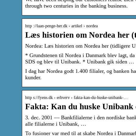
through two centuries in the banking business.
http ://laan-penge-her.dk › artikel › nordea
Læs historien om Nordea her (
Nordea: Læs historien om Nordea her (tidligere 
* Grundstenen til Nordea i Danmark blev lagt, d
SDS og blev til Unibank. * Unibank gik siden …
I dag har Nordea godt 1.400 filialer, og banken h
kunder.
http s://fyens.dk › erhverv › fakta-kan-du-huske-unibank-…
Fakta: Kan du huske Unibank 
3. dec. 2001 — Bankfilialerne i den nordiske bank
alle filialerne i Unibank, …
To fusioner var med til at skabe Nordea i Danmar