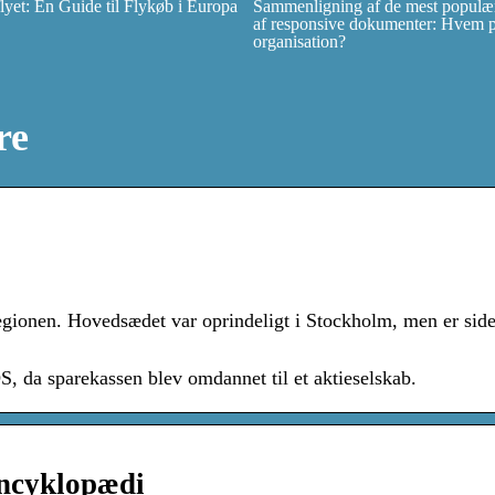
et: En Guide til Flykøb i Europa
Sammenligning af de mest populær
af responsive dokumenter: Hvem pas
organisation?
re
gionen. Hovedsædet var oprindeligt i Stockholm, men er side
S, da sparekassen blev omdannet til et aktieselskab.
encyklopædi