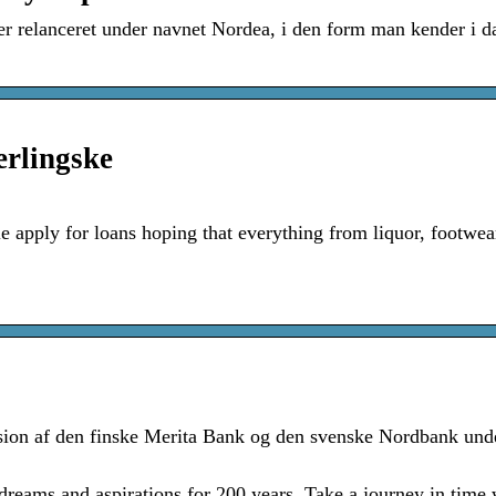
er relanceret under navnet Nordea, i den form man kender i d
erlingske
e apply for loans hoping that everything from liquor, footwea
sion af den finske Merita Bank og den svenske Nordbank und
dreams and aspirations for 200 years. Take a journey in time 