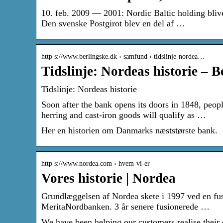
10. feb. 2009 — 2001: Nordic Baltic holding bliv
Den svenske Postgirot blev en del af …
http s://www.berlingske.dk › samfund › tidslinje-nordea…
Tidslinje: Nordeas historie – B
Tidslinje: Nordeas historie
Soon after the bank opens its doors in 1848, peopl
herring and cast-iron goods will qualify as …
Her en historien om Danmarks næststørste bank.
http s://www.nordea.com › hvem-vi-er
Vores historie | Nordea
Grundlæggelsen af Nordea skete i 1997 ved en fu
MeritaNordbanken. 3 år senere fusionerede …
We have been helping our customers realise their 