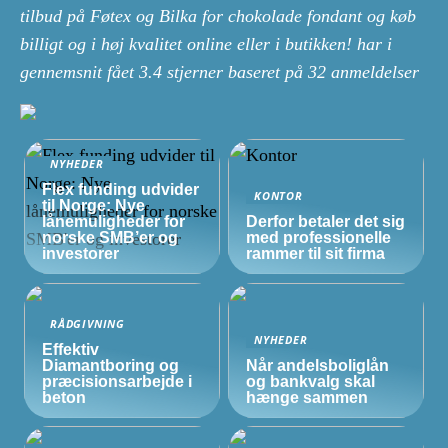
tilbud på Føtex og Bilka for chokolade fondant og køb
billigt og i høj kvalitet online eller i butikken! har i
gennemsnit fået
3.4
stjerner baseret på
32
anmeldelser
NYHEDER
Flex funding udvider
KONTOR
til Norge: Nye
lånemuligheder for
Derfor betaler det sig
norske
SMB’er
og
med professionelle
investorer
rammer til sit firma
RÅDGIVNING
NYHEDER
Effektiv
Diamantboring og
Når andelsboliglån
præcisionsarbejde i
og bankvalg skal
beton
hænge sammen