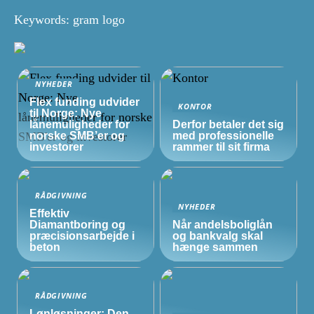
Keywords: gram logo
NYHEDER
Flex funding udvider
KONTOR
til Norge: Nye
lånemuligheder for
Derfor betaler det sig
norske
SMB’er
og
med professionelle
investorer
rammer til sit firma
RÅDGIVNING
NYHEDER
Effektiv
Diamantboring og
Når andelsboliglån
præcisionsarbejde i
og bankvalg skal
beton
hænge sammen
RÅDGIVNING
Lønløsninger: Den