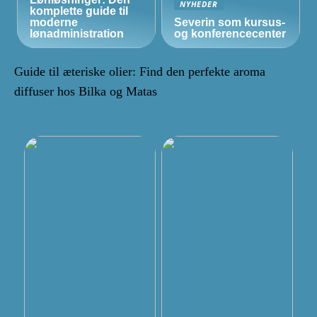
NYHEDER
komplette guide til
moderne
Severin som kursus-
lønadministration
og konferencecenter
Guide til æteriske olier: Find den perfekte aroma
diffuser hos Bilka og Matas