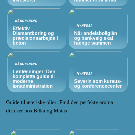
RÅDGIVNING
NYHEDER
Effektiv
Diamantboring og
Når andelsboliglån
præcisionsarbejde i
og bankvalg skal
beton
hænge sammen
RÅDGIVNING
Lønløsninger: Den
NYHEDER
komplette guide til
moderne
Severin som kursus-
lønadministration
og konferencecenter
Guide til æteriske olier: Find den perfekte aroma
diffuser hos Bilka og Matas