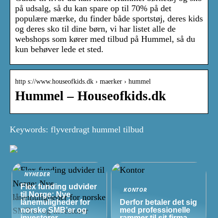
på udsalg, så du kan spare op til 70% på det
populære mærke, du finder både sportstøj, deres kids
og deres sko til dine børn, vi har listet alle de
webshops som kører med tilbud på Hummel, så du
kun behøver lede et sted.
http s://www.houseofkids.dk › maerker › hummel
Hummel – Houseofkids.dk
Keywords: flyverdragt hummel tilbud
NYHEDER
Flex funding udvider
KONTOR
til Norge: Nye
lånemuligheder for
Derfor betaler det sig
norske
SMB’er
og
med professionelle
investorer
rammer til sit firma