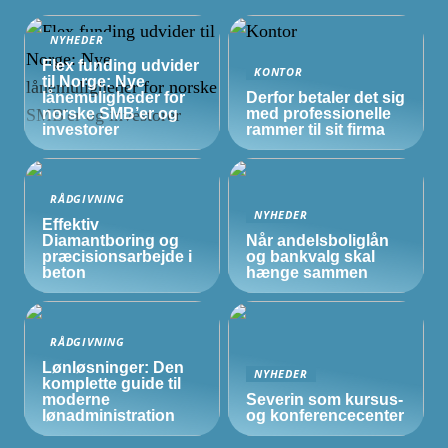
NYHEDER
Flex funding udvider
KONTOR
til Norge: Nye
lånemuligheder for
Derfor betaler det sig
norske
SMB’er
og
med professionelle
investorer
rammer til sit firma
RÅDGIVNING
NYHEDER
Effektiv
Diamantboring og
Når andelsboliglån
præcisionsarbejde i
og bankvalg skal
beton
hænge sammen
RÅDGIVNING
Lønløsninger: Den
NYHEDER
komplette guide til
moderne
Severin som kursus-
lønadministration
og konferencecenter