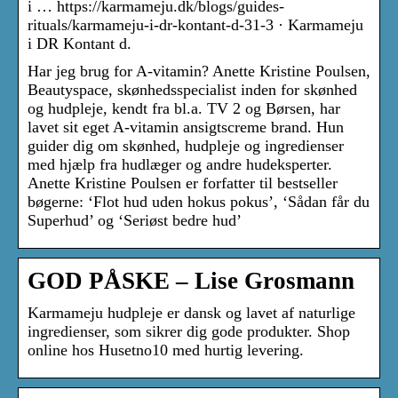
i … https://karmameju.dk/blogs/guides-
rituals/karmameju-i-dr-kontant-d-31-3 · Karmameju
i DR Kontant d.
Har jeg brug for A-vitamin? Anette Kristine Poulsen,
Beautyspace, skønhedsspecialist inden for skønhed
og hudpleje, kendt fra bl.a. TV 2 og Børsen, har
lavet sit eget A-vitamin ansigtscreme brand. Hun
guider dig om skønhed, hudpleje og ingredienser
med hjælp fra hudlæger og andre hudeksperter.
Anette Kristine Poulsen er forfatter til bestseller
bøgerne: ‘Flot hud uden hokus pokus’, ‘Sådan får du
Superhud’ og ‘Seriøst bedre hud’
GOD PÅSKE – Lise Grosmann
Karmameju hudpleje er dansk og lavet af naturlige
ingredienser, som sikrer dig gode produkter. Shop
online hos Husetno10 med hurtig levering.