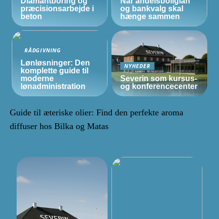
Diamantboring og
Når andelsboliglån
præcisionsarbejde i
og bankvalg skal
beton
hænge sammen
RÅDGIVNING
Lønløsninger: Den
NYHEDER
komplette guide til
moderne
Severin som kursus-
lønadministration
og konferencecenter
Guide til æteriske olier: Find den perfekte aroma
diffuser hos Bilka og Matas