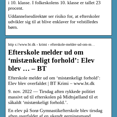
i 10. klasse. I folkeskolens 10. klasse er tallet 23
procent.
Uddannelsesdirektør ser risiko for, at efterskoler
udvikler sig til at blive enklaver for velstilledes
børn.
http s://www.bt.dk › krimi › efterskole-melder-ud-om-m…
Efterskole melder ud om
‘mistænkeligt forhold’: Elev
blev … – BT
Efterskole melder ud om ‘mistænkeligt forhold’:
Elev blev overfaldet | BT Krimi – www.bt.dk
9. nov. 2022 — Tirsdag aften rykkede politiet
massivt ud til efterskolen på Midtsjælland til et
såkaldt ‘mistænkeligt forhold.’.
En elev på Sorø Gymnastikefterskole blev tirsdag
aften overfaldet af en ukendt gerningsmand.