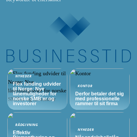
NYHEDER
Flex funding udvider
KONTOR
til Norge: Nye
lånemuligheder for
Derfor betaler det sig
norske
SMB’er
og
med professionelle
investorer
rammer til sit firma
RÅDGIVNING
NYHEDER
Effektiv