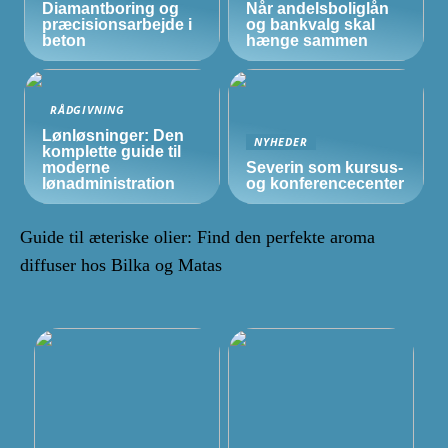
Diamantboring og
Når andelsboliglån
præcisionsarbejde i
og bankvalg skal
beton
hænge sammen
RÅDGIVNING
Lønløsninger: Den
NYHEDER
komplette guide til
moderne
Severin som kursus-
lønadministration
og konferencecenter
Guide til æteriske olier: Find den perfekte aroma
diffuser hos Bilka og Matas