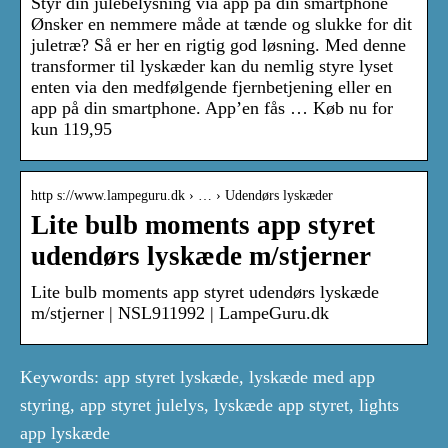
Styr din julebelysning via app på din smartphone
Ønsker en nemmere måde at tænde og slukke for dit
juletræ? Så er her en rigtig god løsning. Med denne
transformer til lyskæder kan du nemlig styre lyset
enten via den medfølgende fjernbetjening eller en
app på din smartphone. App’en fås … Køb nu for
kun 119,95
http s://www.lampeguru.dk › … › Udendørs lyskæder
Lite bulb moments app styret
udendørs lyskæde m/stjerner
Lite bulb moments app styret udendørs lyskæde
m/stjerner | NSL911992 | LampeGuru.dk
Keywords: app styret lyskæde, lyskæde med app
styring, app styret julelys, lyskæde app styret, lights
app lyskæde