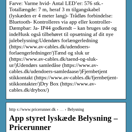
Farve: Varme hvid- Antal LED’er: 576 stk.-
Totallængde: 7 m, heraf 3 m tilgangskabel
(lyskæden er 4 meter lang)- Trådløs forbindelse:
Bluetooth- Kontrolleres via app eller kontroller-
Dæmpbar: Ja- IP44 godkendt – kan bruges ude og
indeHusk også tilbehøret til opsætning af dit nye
julebelysning:Udendørs forlængerledning
(https://www.av-cables.dk/udendoers-
forlaengerledninger/)Tænd og sluk ur
(https://www.av-cables.dk/taend-og-sluk-
ur/)Udendørs samledåse (https://www.av-
cables.dk/udendoers-samledaase/)Fjernbetjent
stikkontakt (https://www.av-cables.dk/fjernbetjent-
stikkontakter/)Dry Box (https://www.av-
cables.dk/drybox/)
http s://www.pricerunner.dk › … › Belysning
App styret lyskæde Belysning –
Pricerunner