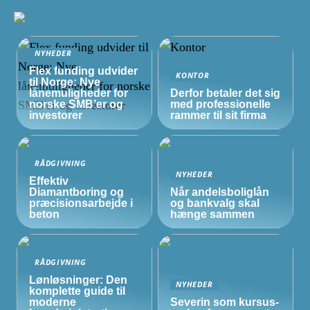
NYHEDER
Flex funding udvider
KONTOR
til Norge: Nye
lånemuligheder for
Derfor betaler det sig
norske
SMB’er
og
med professionelle
investorer
rammer til sit firma
RÅDGIVNING
NYHEDER
Effektiv
Diamantboring og
Når andelsboliglån
præcisionsarbejde i
og bankvalg skal
beton
hænge sammen
RÅDGIVNING
Lønløsninger: Den
NYHEDER
komplette guide til
moderne
Severin som kursus-