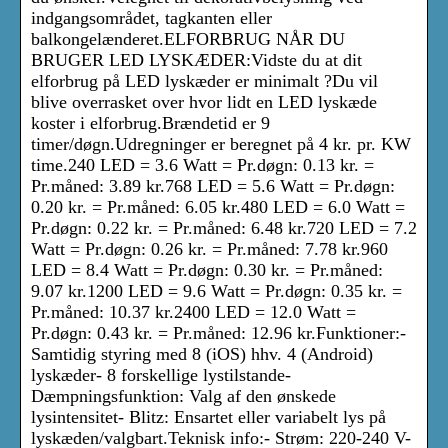
indgangsområdet, tagkanten eller
balkongelænderet.ELFORBRUG NÅR DU
BRUGER LED LYSKÆDER:Vidste du at dit
elforbrug på LED lyskæder er minimalt ?Du vil
blive overrasket over hvor lidt en LED lyskæde
koster i elforbrug.Brændetid er 9
timer/døgn.Udregninger er beregnet på 4 kr. pr. KW
time.240 LED = 3.6 Watt = Pr.døgn: 0.13 kr. =
Pr.måned: 3.89 kr.768 LED = 5.6 Watt = Pr.døgn:
0.20 kr. = Pr.måned: 6.05 kr.480 LED = 6.0 Watt =
Pr.døgn: 0.22 kr. = Pr.måned: 6.48 kr.720 LED = 7.2
Watt = Pr.døgn: 0.26 kr. = Pr.måned: 7.78 kr.960
LED = 8.4 Watt = Pr.døgn: 0.30 kr. = Pr.måned:
9.07 kr.1200 LED = 9.6 Watt = Pr.døgn: 0.35 kr. =
Pr.måned: 10.37 kr.2400 LED = 12.0 Watt =
Pr.døgn: 0.43 kr. = Pr.måned: 12.96 kr.Funktioner:-
Samtidig styring med 8 (iOS) hhv. 4 (Android)
lyskæder- 8 forskellige lystilstande-
Dæmpningsfunktion: Valg af den ønskede
lysintensitet- Blitz: Ensartet eller variabelt lys på
lyskæden/valgbart.Teknisk info:- Strøm: 220-240 V-