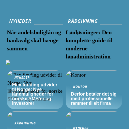
NYHEDER
RÅDGIVNING
Når andelsboliglån og
Lønløsninger: Den
bankvalg skal hænge
komplette guide til
sammen
moderne
lønadministration
NYHEDER
Flex funding udvider
KONTOR
til Norge: Nye
lånemuligheder for
Derfor betaler det sig
norske
SMB’er
og
med professionelle
investorer
rammer til sit firma
RÅDGIVNING
NYHEDER