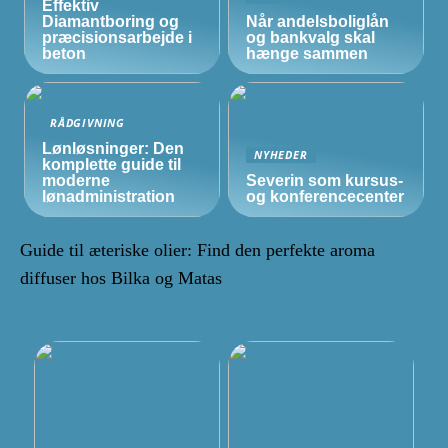
Effektiv
Diamantboring og
Når andelsboliglån
præcisionsarbejde i
og bankvalg skal
beton
hænge sammen
RÅDGIVNING
Lønløsninger: Den
NYHEDER
komplette guide til
moderne
Severin som kursus-
lønadministration
og konferencecenter
Guide til æteriske olier: Find den perfekte aroma
diffuser hos Bilka og Matas